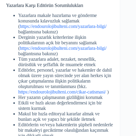
Yazarlara Karşı Editörün Sorumlulukları
Yazarlara makale hazırlama ve gönderme
konusunda kılavuzluk sağlamak
(
https://endourolojibulteni.com/yazarlara-bilgi/
bağlantısına bakınız)
Derginin yazarlık kriterlerine ilişkin
politikalarının açık bir beyanını sağlamak
(
https://endourolojibulteni.com/yazarlara-bilgi/
bağlantısına bakınız)
Tüm yazarlara adalet, nezaket, nesnellik,
dürüstlük ve şeffaflık ile muamele etmek
Editörler, personel, yazarlar ve hakemler de dahil
olmak üzere yayın sürecinde yer alan herkes için
çıkar çatışmalarına ilişkin politikaların
oluşturulması ve tanımlanması (bkz.
https://endourolojibulteni.com/cikar-catismasi/
)
Her yazarın çalışmasının gizliliğini korumak
Etkili ve hızlı akran değerlendirmesi için bir
sistem kurmak
Makul bir hızla editoryal kararlar almak ve
bunları açık ve yapıcı bir şekilde iletmek
Editörlerin ve/veya hakemlerin şüpheli nedenlerle
bir makaleyi geciktirme olasılığından kaçınmak
için dikkatli olmak