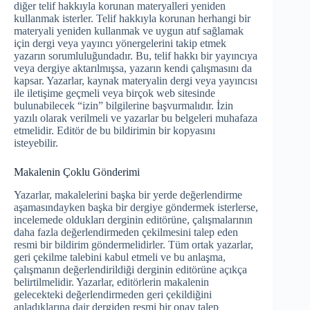
diğer telif hakkıyla korunan materyalleri yeniden
kullanmak isterler. Telif hakkıyla korunan herhangi bir
materyali yeniden kullanmak ve uygun atıf sağlamak
için dergi veya yayıncı yönergelerini takip etmek
yazarın sorumluluğundadır. Bu, telif hakkı bir yayıncıya
veya dergiye aktarılmışsa, yazarın kendi çalışmasını da
kapsar. Yazarlar, kaynak materyalin dergi veya yayıncısı
ile iletişime geçmeli veya birçok web sitesinde
bulunabilecek “izin” bilgilerine başvurmalıdır. İzin
yazılı olarak verilmeli ve yazarlar bu belgeleri muhafaza
etmelidir. Editör de bu bildirimin bir kopyasını
isteyebilir.
Makalenin Çoklu Gönderimi
Yazarlar, makalelerini başka bir yerde değerlendirme
aşamasındayken başka bir dergiye göndermek isterlerse,
incelemede oldukları derginin editörüne, çalışmalarının
daha fazla değerlendirmeden çekilmesini talep eden
resmi bir bildirim göndermelidirler. Tüm ortak yazarlar,
geri çekilme talebini kabul etmeli ve bu anlaşma,
çalışmanın değerlendirildiği derginin editörüne açıkça
belirtilmelidir. Yazarlar, editörlerin makalenin
gelecekteki değerlendirmeden geri çekildiğini
anladıklarına dair dergiden resmi bir onay talep