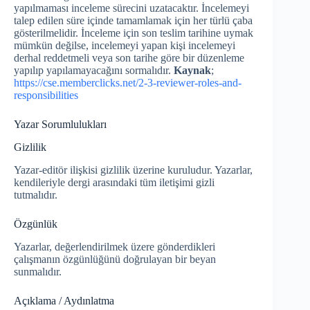
yapılmaması inceleme sürecini uzatacaktır. İncelemeyi
talep edilen süre içinde tamamlamak için her türlü çaba
gösterilmelidir. İnceleme için son teslim tarihine uymak
mümkün değilse, incelemeyi yapan kişi incelemeyi
derhal reddetmeli veya son tarihe göre bir düzenleme
yapılıp yapılamayacağını sormalıdır.
Kaynak
;
https://cse.memberclicks.net/2-3-reviewer-roles-and-
responsibilities
Yazar Sorumlulukları
Gizlilik
Yazar-editör ilişkisi gizlilik üzerine kuruludur. Yazarlar,
kendileriyle dergi arasındaki tüm iletişimi gizli
tutmalıdır.
Özgünlük
Yazarlar, değerlendirilmek üzere gönderdikleri
çalışmanın özgünlüğünü doğrulayan bir beyan
sunmalıdır.
Açıklama / Aydınlatma